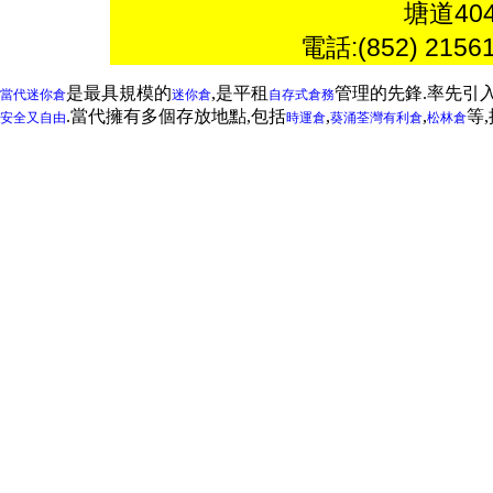
塘道4
電話:(852) 2156
是最具規模的
,是平租
管理的先鋒.率先引
當代迷你倉
迷你倉
自存式倉務
.當代擁有多個存放地點,包括
,
,
等
安全又自由
時運倉
葵涌
荃灣
有利倉
松林倉