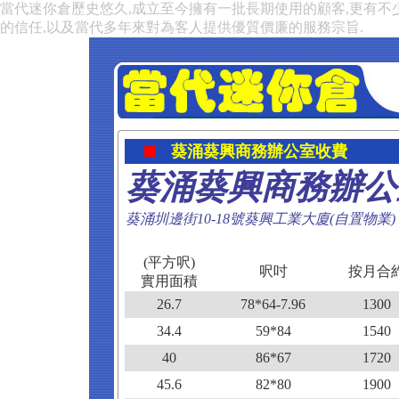
當代迷你倉歷史悠久,成立至今擁有一批長期使用的顧客,更有不
的信任,以及當代多年來對為客人提供優質價廉的服務宗旨.
葵涌葵興商務辦公室收費
葵涌葵興商務辦公
葵涌圳邊街10-18號葵興工業大廈(自置物業)
(平方呎)
呎吋
按月合
實用面積
26.7
78*64-7.96
1300
34.4
59*84
1540
40
86*67
1720
45.6
82*80
1900