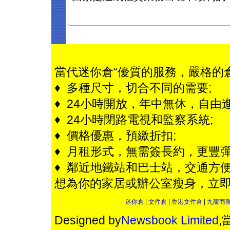
當代迷你倉“優質的服務，嚴格的
♦ 多種尺寸，切合不同的需要;
♦ 24小時開放，年中無休，自由進
♦ 24小時閉路電視和監察系統;
♦ 價格優惠，預繳折扣;
♦ 月租形式，無需簽長約，更豐彈
♦ 鄰近地鐵站和巴士站，交通方便
想為你的家居或辦公室瘦身，立
迷你倉
|
文件倉
|
香港文件倉
|
九龍商
Designed by
Newsbook Limited
,