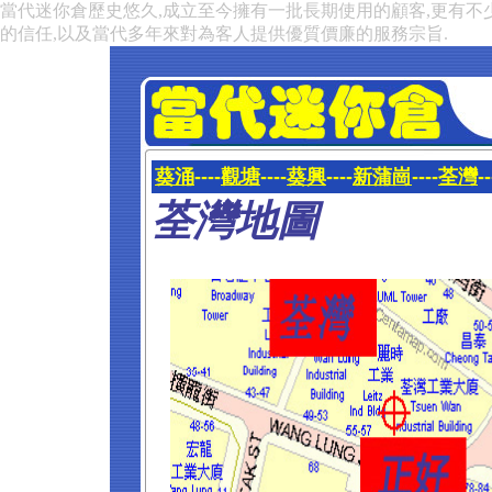
當代迷你倉歷史悠久,成立至今擁有一批長期使用的顧客,更有不
的信任,以及當代多年來對為客人提供優質價廉的服務宗旨.
葵涌
----
觀塘
----
葵興
----
新蒲崗
----
荃灣
--
荃灣地圖