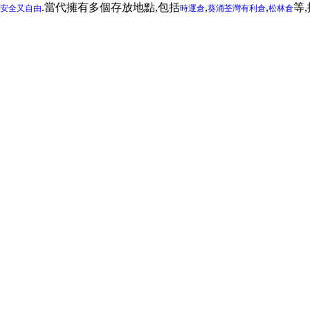
.當代擁有多個存放地點,包括
,
,
等
安全又自由
時運倉
葵涌
荃灣
有利倉
松林倉