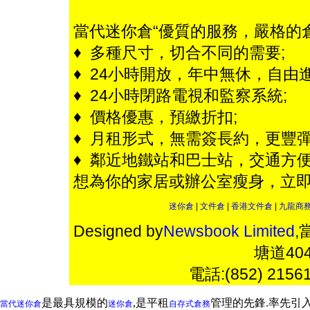
當代迷你倉“優質的服務，嚴格的
♦ 多種尺寸，切合不同的需要;
♦ 24小時開放，年中無休，自由進
♦ 24小時閉路電視和監察系統;
♦ 價格優惠，預繳折扣;
♦ 月租形式，無需簽長約，更豐彈
♦ 鄰近地鐵站和巴士站，交通方便
想為你的家居或辦公室瘦身，立
迷你倉
|
文件倉
|
香港文件倉
|
九龍商
Designed by
Newsbook Limited
,
塘道4
電話:(852) 2156
是最具規模的
,是平租
管理的先鋒.率先引
當代迷你倉
迷你倉
自存式倉務